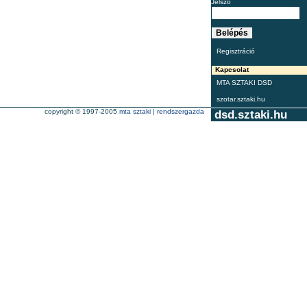
Jelszó
Regisztráció
Kapcsolat
MTA SZTAKI DSD
szotar.sztaki.hu
copyright © 1997-2005
mta sztaki
|
rendszergazda
dsd.sztaki.hu