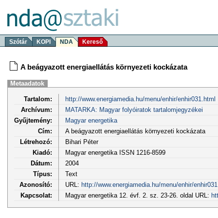
Szótár
KOPI
NDA
Kereső
A beágyazott energiaellátás környezeti kockázata
Metaadatok
Tartalom:
http://www.energiamedia.hu/menu/enhir/enhir031.html
Archívum:
MATARKA: Magyar folyóiratok tartalomjegyzékei
Gyűjtemény:
Magyar energetika
Cím:
A beágyazott energiaellátás környezeti kockázata
Létrehozó:
Bihari Péter
Kiadó:
Magyar energetika ISSN 1216-8599
Dátum:
2004
Típus:
Text
Azonosító:
URL:
http://www.energiamedia.hu/menu/enhir/enhir031
Kapcsolat:
Magyar energetika 12. évf. 2. sz. 23-26. oldal URL:
ht