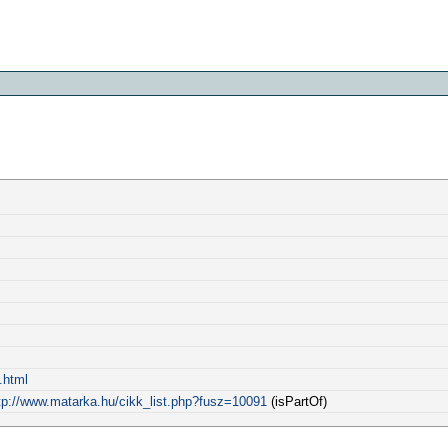
.html
tp://www.matarka.hu/cikk_list.php?fusz=10091
(isPartOf)