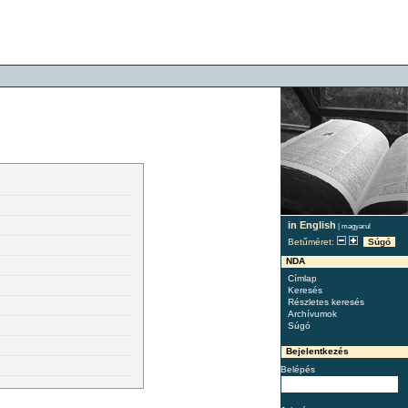
in English
|
magyarul
Betűméret:
Súgó
NDA
Címlap
Keresés
Részletes keresés
Archívumok
Súgó
Bejelentkezés
Belépés