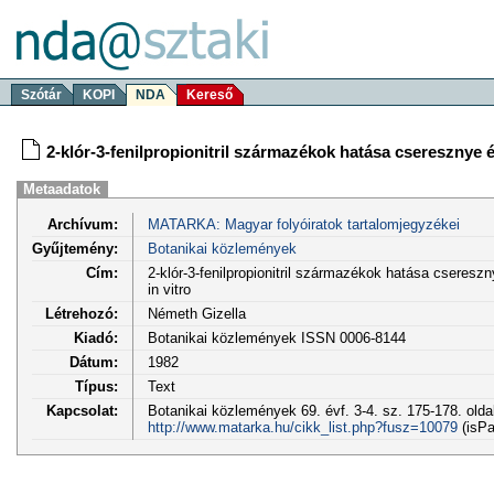
Szótár
KOPI
NDA
Kereső
2-klór-3-fenilpropionitril származékok hatása cseresznye é
Metaadatok
Archívum:
MATARKA: Magyar folyóiratok tartalomjegyzékei
Gyűjtemény:
Botanikai közlemények
Cím:
2-klór-3-fenilpropionitril származékok hatása cseresz
in vitro
Létrehozó:
Németh Gizella
Kiadó:
Botanikai közlemények ISSN 0006-8144
Dátum:
1982
Típus:
Text
Kapcsolat:
Botanikai közlemények 69. évf. 3-4. sz. 175-178. olda
http://www.matarka.hu/cikk_list.php?fusz=10079
(isPa