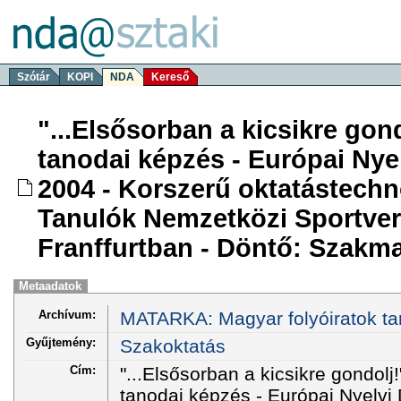
Szótár
KOPI
NDA
Kereső
"...Elsősorban a kicsikre gond
tanodai képzés - Európai Nyel
2004 - Korszerű oktatástech
Tanulók Nemzetközi Sportver
Franffurtban - Döntő: Szakma
Metaadatok
Archívum:
MATARKA: Magyar folyóiratok ta
Gyűjtemény:
Szakoktatás
Cím:
"...Elsősorban a kicsikre gondolj!
tanodai képzés - Európai Nyelvi 