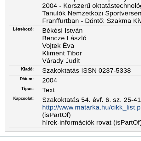
2004 - Korszerű oktatástechnol
Tanulók Nemzetközi Sportversen
Franffurtban - Döntő: Szakma Ki
Létrehozó:
Békési István
Bencze László
Vojtek Éva
Kliment Tibor
Várady Judit
Kiadó:
Szakoktatás ISSN 0237-5338
Dátum:
2004
Típus:
Text
Kapcsolat:
Szakoktatás 54. évf. 6. sz. 25-41
http://www.matarka.hu/cikk_list
(isPartOf)
hírek-információk rovat (isPartOf