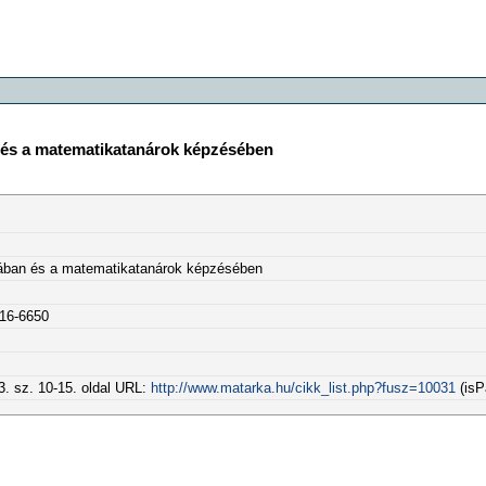
n és a matematikatanárok képzésében
ikában és a matematikatanárok képzésében
216-6650
3. sz. 10-15. oldal URL:
http://www.matarka.hu/cikk_list.php?fusz=10031
(isP