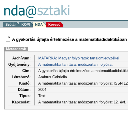
Szótár
KOPI
NDA
Kereső
A gyakorlás újfajta értelmezése a matematikadidaktikába
Metaadatok
Archívum:
MATARKA: Magyar folyóiratok tartalomjegyzékei
Gyűjtemény:
A matematika tanítása: módszertani folyóirat
Cím:
A gyakorlás újfajta értelmezése a matematikadidakt
Létrehozó:
Ambrus Gabriella
Kiadó:
A matematika tanítása: módszertani folyóirat ISSN 1
Dátum:
2004
Típus:
Text
Kapcsolat:
A matematika tanítása: módszertani folyóirat 12. évf. 