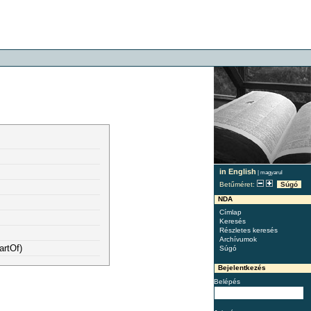
in English
|
magyarul
Betűméret:
Súgó
NDA
Címlap
Keresés
Részletes keresés
Archívumok
artOf)
Súgó
Bejelentkezés
Belépés