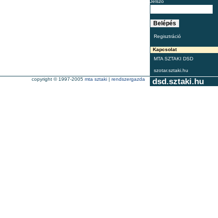
Jelszó
Regisztráció
Kapcsolat
MTA SZTAKI DSD
szotar.sztaki.hu
copyright © 1997-2005
mta sztaki
|
rendszergazda
dsd.sztaki.hu