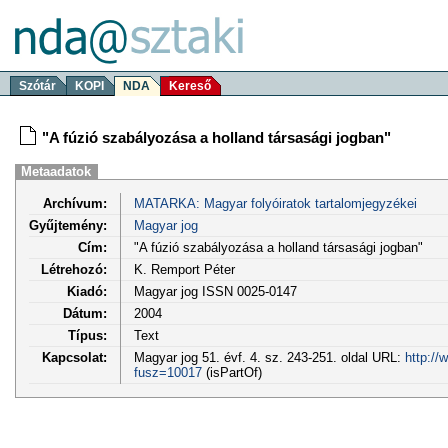
Szótár
KOPI
NDA
Kereső
"A fúzió szabályozása a holland társasági jogban"
Metaadatok
Archívum:
MATARKA: Magyar folyóiratok tartalomjegyzékei
Gyűjtemény:
Magyar jog
Cím:
"A fúzió szabályozása a holland társasági jogban"
Létrehozó:
K. Remport Péter
Kiadó:
Magyar jog ISSN 0025-0147
Dátum:
2004
Típus:
Text
Kapcsolat:
Magyar jog 51. évf. 4. sz. 243-251. oldal URL:
http://
fusz=10017
(isPartOf)