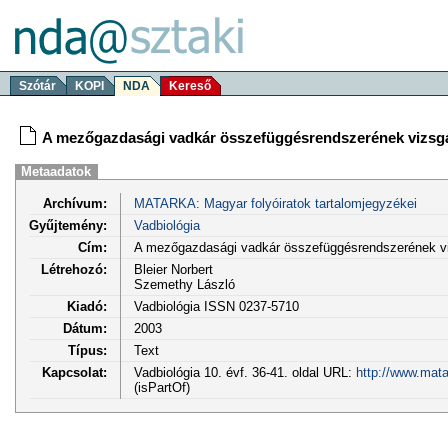
Szótár
KOPI
NDA
Kereső
A mezőgazdasági vadkár összefüggésrendszerének vizsgá
Metaadatok
Archívum:
MATARKA: Magyar folyóiratok tartalomjegyzékei
Gyűjtemény:
Vadbiológia
Cím:
A mezőgazdasági vadkár összefüggésrendszerének vi
Létrehozó:
Bleier Norbert
Szemethy László
Kiadó:
Vadbiológia ISSN 0237-5710
Dátum:
2003
Típus:
Text
Kapcsolat:
Vadbiológia 10. évf. 36-41. oldal URL:
http://www.mata
(isPartOf)