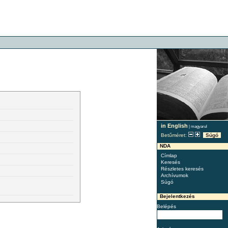
in English
|
magyarul
Betűméret:
Súgó
NDA
Címlap
Keresés
Részletes keresés
Archívumok
Súgó
Bejelentkezés
Belépés