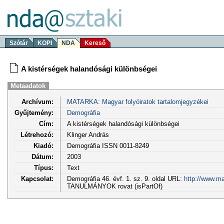
Szótár
KOPI
NDA
Kereső
A kistérségek halandósági különbségei
Metaadatok
Archívum:
MATARKA: Magyar folyóiratok tartalomjegyzékei
Gyűjtemény:
Demográfia
Cím:
A kistérségek halandósági különbségei
Létrehozó:
Klinger András
Kiadó:
Demográfia ISSN 0011-8249
Dátum:
2003
Típus:
Text
Kapcsolat:
Demográfia 46. évf. 1. sz. 9. oldal URL:
http://www.ma
TANULMÁNYOK rovat (isPartOf)