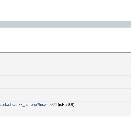
tarka.hu/cikk_list.php?fusz=9924
(isPartOf)