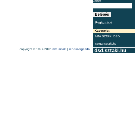
Jelszó
Regisztráció
Kapcsolat
MTA SZTAKI DSD
szotar.sztaki.hu
copyright © 1997-2005
mta sztaki
|
rendszergazda
dsd.sztaki.hu