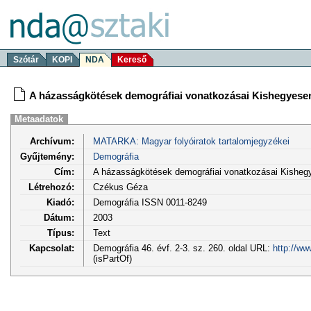
Szótár
KOPI
NDA
Kereső
A házasságkötések demográfiai vonatkozásai Kishegyesen 
Metaadatok
Archívum:
MATARKA: Magyar folyóiratok tartalomjegyzékei
Gyűjtemény:
Demográfia
Cím:
A házasságkötések demográfiai vonatkozásai Kishegye
Létrehozó:
Czékus Géza
Kiadó:
Demográfia ISSN 0011-8249
Dátum:
2003
Típus:
Text
Kapcsolat:
Demográfia 46. évf. 2-3. sz. 260. oldal URL:
http://ww
(isPartOf)