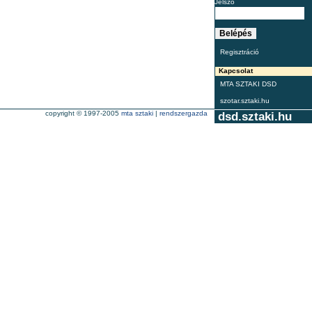
Jelszó
Regisztráció
Kapcsolat
MTA SZTAKI DSD
szotar.sztaki.hu
copyright © 1997-2005
mta sztaki
|
rendszergazda
dsd.sztaki.hu