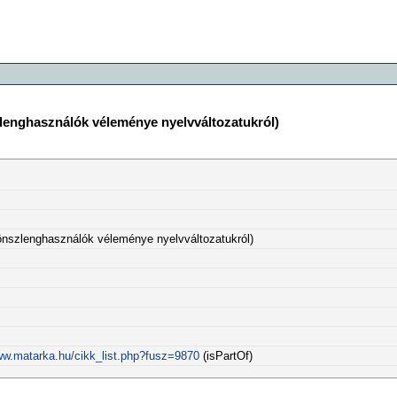
zlenghasználók véleménye nyelvváltozatukról)
ön­szlenghasználók véleménye nyelvváltozatukról)
ww.matarka.hu/cikk_list.php?fusz=9870
(isPartOf)