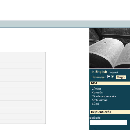
in English
|
magyarul
Betűméret:
Súgó
NDA
Címlap
Keresés
Részletes keresés
Archívumok
Súgó
Bejelentkezés
Belépés