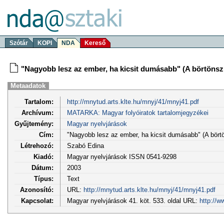
Szótár
KOPI
NDA
Kereső
"Nagyobb lesz az ember, ha kicsit dumásabb" (A börtön­s
Metaadatok
Tartalom:
http://mnytud.arts.klte.hu/mnyj/41/mnyj41.pdf
Archívum:
MATARKA: Magyar folyóiratok tartalomjegyzékei
Gyűjtemény:
Magyar nyelvjárások
Cím:
"Nagyobb lesz az ember, ha kicsit dumásabb" (A bört
Létrehozó:
Szabó Edina
Kiadó:
Magyar nyelvjárások ISSN 0541-9298
Dátum:
2003
Típus:
Text
Azonosító:
URL:
http://mnytud.arts.klte.hu/mnyj/41/mnyj41.pdf
Kapcsolat:
Magyar nyelvjárások 41. köt. 533. oldal URL:
http://w