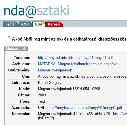
Szótár
KOPI
NDA
Kereső
A -ból/-ből rag mint az ok- és a célhatározó kifejezőeszkö
Metaadatok
Tartalom:
http://mnytud.arts.klte.hu/mnyj/41/mnyj41.pdf
Archívum:
MATARKA: Magyar folyóiratok tartalomjegyzékei
Gyűjtemény:
Magyar nyelvjárások
Cím:
A -ból/-ből rag mint az ok- és a célhatározó kifejezőe
Létrehozó:
Pethő Gergely
Kiadó:
Magyar nyelvjárások ISSN 0541-9298
Dátum:
2003
Típus:
Text
Azonosító:
URL:
http://mnytud.arts.klte.hu/mnyj/41/mnyj41.pdf
Kapcsolat:
Magyar nyelvjárások 41. köt. 465. oldal URL:
http://w
(isPartOf)