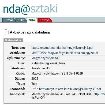
Szótár
KOPI
NDA
Kereső
A -ba/-be rag kialakulása
Metaadatok
Tartalom:
http://mnytud.arts.klte.hu/mnyj/41/mnyj41.pdf
Archívum:
MATARKA: Magyar folyóiratok tartalomjegyzékei
Gyűjtemény:
Magyar nyelvjárások
Cím:
A -ba/-be rag kialakulása
Létrehozó:
Jakab László
Kiadó:
Magyar nyelvjárások ISSN 0541-9298
Dátum:
2003
Típus:
Text
Azonosító:
URL:
http://mnytud.arts.klte.hu/mnyj/41/mnyj41.pdf
Kapcsolat:
Magyar nyelvjárások 41. köt. 241. oldal URL:
http://w
(isPartOf)