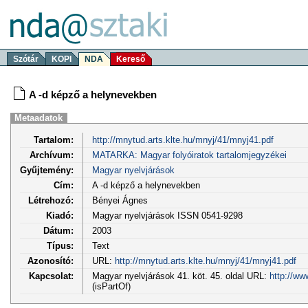
Szótár
KOPI
NDA
Kereső
A -d képző a helynevekben
Metaadatok
Tartalom:
http://mnytud.arts.klte.hu/mnyj/41/mnyj41.pdf
Archívum:
MATARKA: Magyar folyóiratok tartalomjegyzékei
Gyűjtemény:
Magyar nyelvjárások
Cím:
A -d képző a helynevekben
Létrehozó:
Bényei Ágnes
Kiadó:
Magyar nyelvjárások ISSN 0541-9298
Dátum:
2003
Típus:
Text
Azonosító:
URL:
http://mnytud.arts.klte.hu/mnyj/41/mnyj41.pdf
Kapcsolat:
Magyar nyelvjárások 41. köt. 45. oldal URL:
http://ww
(isPartOf)