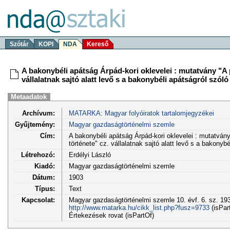
Szótár
KOPI
NDA
Kereső
A bakonybéli apátság Árpád-kori oklevelei : mutatvány "A
vállalatnak sajtó alatt levő s a bakonybéli apátságról szóló 
Metaadatok
Archívum:
MATARKA: Magyar folyóiratok tartalomjegyzékei
Gyűjtemény:
Magyar gazdaságtörténelmi szemle
Cím:
A bakonybéli apátság Árpád-kori oklevelei : mutatvá
története" cz. vállalatnak sajtó alatt levő s a bakonybé
Létrehozó:
Erdélyi László
Kiadó:
Magyar gazdaságtörténelmi szemle
Dátum:
1903
Típus:
Text
Kapcsolat:
Magyar gazdaságtörténelmi szemle 10. évf. 6. sz. 193
http://www.matarka.hu/cikk_list.php?fusz=9733
(isPar
Értekezések rovat (isPartOf)