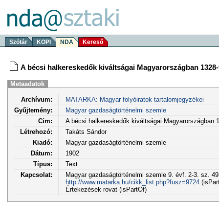
Szótár
KOPI
NDA
Kereső
A bécsi halkereskedők kiváltságai Magyarországban 1328-t
Metaadatok
Archívum:
MATARKA: Magyar folyóiratok tartalomjegyzékei
Gyűjtemény:
Magyar gazdaságtörténelmi szemle
Cím:
A bécsi halkereskedők kiváltságai Magyarországban 1
Létrehozó:
Takáts Sándor
Kiadó:
Magyar gazdaságtörténelmi szemle
Dátum:
1902
Típus:
Text
Kapcsolat:
Magyar gazdaságtörténelmi szemle 9. évf. 2-3. sz. 49
http://www.matarka.hu/cikk_list.php?fusz=9724
(isPar
Értekezések rovat (isPartOf)