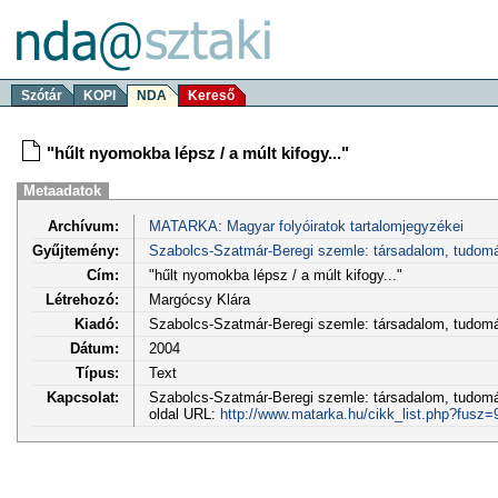
Szótár
KOPI
NDA
Kereső
"hűlt nyomokba lépsz / a múlt kifogy..."
Metaadatok
Archívum:
MATARKA: Magyar folyóiratok tartalomjegyzékei
Gyűjtemény:
Szabolcs-Szatmár-Beregi szemle: társadalom, tudom
Cím:
"hűlt nyomokba lépsz / a múlt kifogy..."
Létrehozó:
Margócsy Klára
Kiadó:
Szabolcs-Szatmár-Beregi szemle: társadalom, tudo
Dátum:
2004
Típus:
Text
Kapcsolat:
Szabolcs-Szatmár-Beregi szemle: társadalom, tudomán
oldal URL:
http://www.matarka.hu/cikk_list.php?fusz=