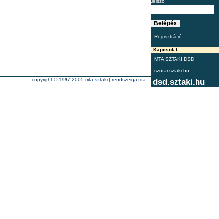
Jelszó
Regisztráció
Kapcsolat
MTA SZTAKI DSD
szotar.sztaki.hu
copyright © 1997-2005
mta sztaki
|
rendszergazda
dsd.sztaki.hu