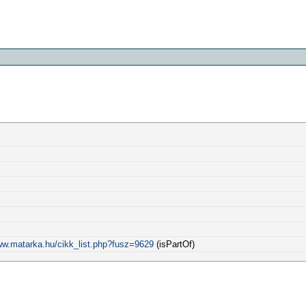
ww.matarka.hu/cikk_list.php?fusz=9629
(isPartOf)