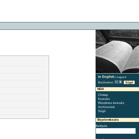
in English
|
magyarul
Betűméret:
Súgó
NDA
Címlap
Keresés
Részletes keresés
Archívumok
Súgó
Bejelentkezés
Belépés