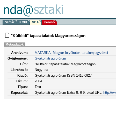
Szótár
KOPI
NDA
Kereső
"Külföldi" tapasztalatok Magyarországon
Metaadatok
Archívum:
MATARKA: Magyar folyóiratok tartalomjegyzékei
Gyűjtemény:
Gyakorlati agrofórum
Cím:
"Külföldi" tapasztalatok Magyarországon
Létrehozó:
Nagy Ida
Kiadó:
Gyakorlati agrofórum ISSN 1416-0927
Dátum:
2004
Típus:
Text
Kapcsolat:
Gyakorlati agrofórum Extra 8. 6-9. oldal URL:
http://w