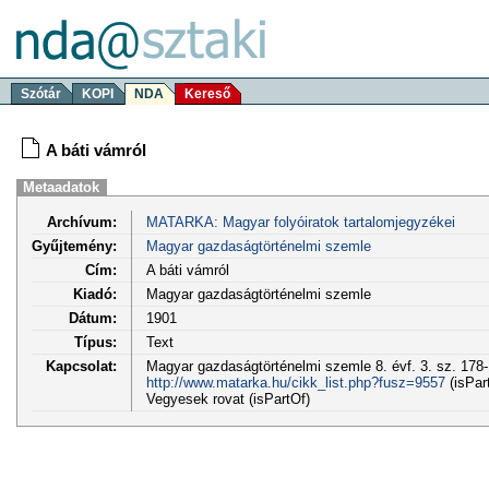
Szótár
KOPI
NDA
Kereső
A báti vámról
Metaadatok
Archívum:
MATARKA: Magyar folyóiratok tartalomjegyzékei
Gyűjtemény:
Magyar gazdaságtörténelmi szemle
Cím:
A báti vámról
Kiadó:
Magyar gazdaságtörténelmi szemle
Dátum:
1901
Típus:
Text
Kapcsolat:
Magyar gazdaságtörténelmi szemle 8. évf. 3. sz. 178-
http://www.matarka.hu/cikk_list.php?fusz=9557
(isPar
Vegyesek rovat (isPartOf)