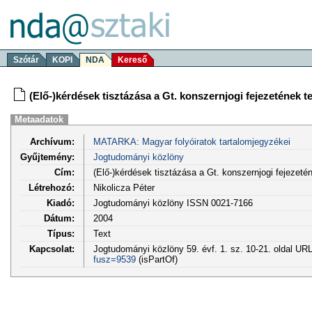
Szótár
KOPI
NDA
Kereső
(Elő-)kérdések tisztázása a Gt. konszernjogi fejezetének t
Metaadatok
Archívum:
MATARKA: Magyar folyóiratok tartalomjegyzékei
Gyűjtemény:
Jogtudományi közlöny
Cím:
(Elő-)kérdések tisztázása a Gt. konszernjogi fejezetén
Létrehozó:
Nikolicza Péter
Kiadó:
Jogtudományi közlöny ISSN 0021-7166
Dátum:
2004
Típus:
Text
Kapcsolat:
Jogtudományi közlöny 59. évf. 1. sz. 10-21. oldal UR
fusz=9539
(isPartOf)