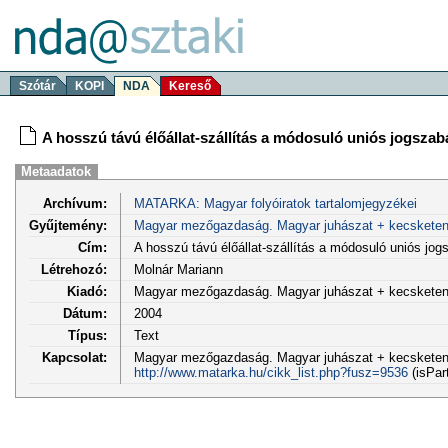
Szótár
KOPI
NDA
Kereső
A hosszú távú élőállat-szállítás a módosuló uniós jogszab
Metaadatok
Archívum:
MATARKA: Magyar folyóiratok tartalomjegyzékei
Gyűjtemény:
Magyar mezőgazdaság. Magyar juhászat + kecskete
Cím:
A hosszú távú élőállat-szállítás a módosuló uniós jog
Létrehozó:
Molnár Mariann
Kiadó:
Magyar mezőgazdaság. Magyar juhászat + kecskete
Dátum:
2004
Típus:
Text
Kapcsolat:
Magyar mezőgazdaság. Magyar juhászat + kecsketenyés
http://www.matarka.hu/cikk_list.php?fusz=9536
(isPar