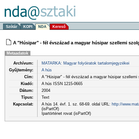
Szótár
KOPI
NDA
Kereső
A "Húsipar" - fél évszázad a magyar húsipar szellemi szol
Metaadatok
Archívum:
MATARKA: Magyar folyóiratok tartalomjegyzékei
Gyűjtemény:
A hús
Cím:
A "Húsipar" - fél évszázad a magyar húsipar szellemi 
Kiadó:
A hús ISSN 1215-0665
Dátum:
2004
Típus:
Text
Kapcsolat:
A hús 14. évf. 1. sz. 68-69. oldal URL:
http://www.mat
(isPartOf)
Ipartörténet rovat (isPartOf)