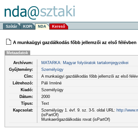
Szótár
KOPI
NDA
Kereső
A munkaügyi gazdálkodás főbb jellemzői az első félévben
Metaadatok
Archívum:
MATARKA: Magyar folyóiratok tartalomjegyzékei
Gyűjtemény:
Személyügy
Cím:
A munkaügyi gazdálkodás főbb jellemzői az első félé
Létrehozó:
Páli Imréné
Kiadó:
Személyügy
Dátum:
2000
Típus:
Text
Kapcsolat:
Személyügy 1. évf. 9. sz. 3-5. oldal URL:
http://www.
(isPartOf)
Munkaerőgazdálkodás rovat (isPartOf)