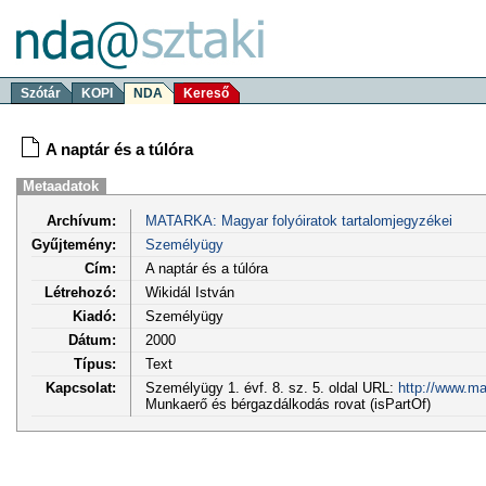
Szótár
KOPI
NDA
Kereső
A naptár és a túlóra
Metaadatok
Archívum:
MATARKA: Magyar folyóiratok tartalomjegyzékei
Gyűjtemény:
Személyügy
Cím:
A naptár és a túlóra
Létrehozó:
Wikidál István
Kiadó:
Személyügy
Dátum:
2000
Típus:
Text
Kapcsolat:
Személyügy 1. évf. 8. sz. 5. oldal URL:
http://www.ma
Munkaerő és bérgazdálkodás rovat (isPartOf)