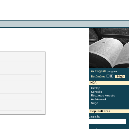
in English
|
magyarul
Betűméret:
Súgó
NDA
Címlap
Keresés
Részletes keresés
Archívumok
Súgó
Bejelentkezés
Belépés