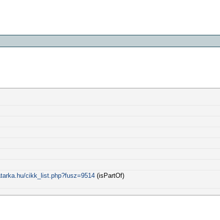
tarka.hu/cikk_list.php?fusz=9514
(isPartOf)