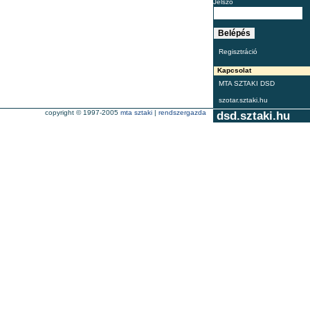
Jelszó
Regisztráció
Kapcsolat
MTA SZTAKI DSD
szotar.sztaki.hu
copyright © 1997-2005
mta sztaki
|
rendszergazda
dsd.sztaki.hu