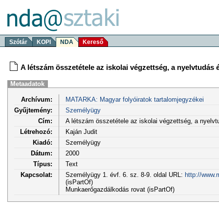
Szótár
KOPI
NDA
Kereső
A létszám összetétele az iskolai végzettség, a nyelvtudás é
Metaadatok
Archívum:
MATARKA: Magyar folyóiratok tartalomjegyzékei
Gyűjtemény:
Személyügy
Cím:
A létszám összetétele az iskolai végzettség, a nyelvt
Létrehozó:
Kaján Judit
Kiadó:
Személyügy
Dátum:
2000
Típus:
Text
Kapcsolat:
Személyügy 1. évf. 6. sz. 8-9. oldal URL:
http://www.
(isPartOf)
Munkaerőgazdálkodás rovat (isPartOf)