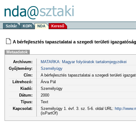
Szótár
KOPI
NDA
Kereső
A bérfejlesztés tapasztalatai a szegedi területi igazgatósá
Metaadatok
Archívum:
MATARKA: Magyar folyóiratok tartalomjegyzékei
Gyűjtemény:
Személyügy
Cím:
A bérfejlesztés tapasztalatai a szegedi területi igazg
Létrehozó:
Árva Pál
Kiadó:
Személyügy
Dátum:
2000
Típus:
Text
Kapcsolat:
Személyügy 1. évf. 3. sz. 5-6. oldal URL:
http://www.
(isPartOf)