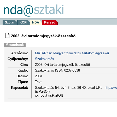
Szótár
KOPI
NDA
Kereső
2003. évi tartalomjegyzék-összesítő
Metaadatok
Archívum:
MATARKA: Magyar folyóiratok tartalomjegyzékei
Gyűjtemény:
Szakoktatás
Cím:
2003. évi tartalomjegyzék-összesítő
Kiadó:
Szakoktatás ISSN 0237-5338
Dátum:
2004
Típus:
Text
Kapcsolat:
Szakoktatás 54. évf. 3. sz. 36-40. oldal URL:
http://
(isPartOf)
xx rovat (isPartOf)