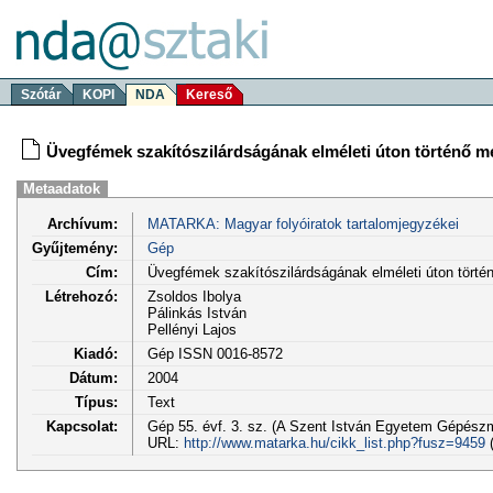
Szótár
KOPI
NDA
Kereső
Üvegfémek szakítószilárdságának elméleti úton történő 
Metaadatok
Archívum:
MATARKA: Magyar folyóiratok tartalomjegyzékei
Gyűjtemény:
Gép
Cím:
Üvegfémek szakítószilárdságának elméleti úton tört
Létrehozó:
Zsoldos Ibolya
Pálinkás István
Pellényi Lajos
Kiadó:
Gép ISSN 0016-8572
Dátum:
2004
Típus:
Text
Kapcsolat:
Gép 55. évf. 3. sz. (A Szent István Egyetem Gépészm
URL:
http://www.matarka.hu/cikk_list.php?fusz=9459
(