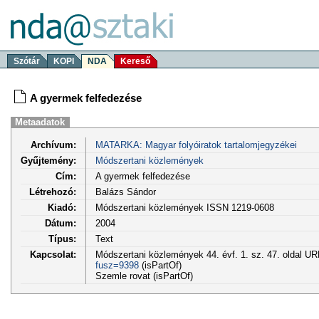
Szótár
KOPI
NDA
Kereső
A gyermek felfedezése
Metaadatok
Archívum:
MATARKA: Magyar folyóiratok tartalomjegyzékei
Gyűjtemény:
Módszertani közlemények
Cím:
A gyermek felfedezése
Létrehozó:
Balázs Sándor
Kiadó:
Módszertani közlemények ISSN 1219-0608
Dátum:
2004
Típus:
Text
Kapcsolat:
Módszertani közlemények 44. évf. 1. sz. 47. oldal U
fusz=9398
(isPartOf)
Szemle rovat (isPartOf)