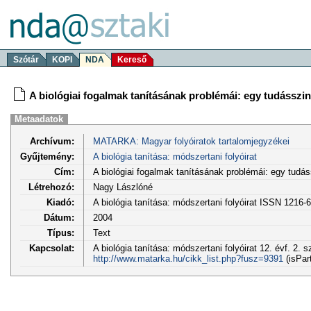
Szótár
KOPI
NDA
Kereső
A biológiai fogalmak tanításának problémái: egy tudássz
Metaadatok
Archívum:
MATARKA: Magyar folyóiratok tartalomjegyzékei
Gyűjtemény:
A biológia tanítása: módszertani folyóirat
Cím:
A biológiai fogalmak tanításának problémái: egy tudá
Létrehozó:
Nagy Lászlóné
Kiadó:
A biológia tanítása: módszertani folyóirat ISSN 1216-
Dátum:
2004
Típus:
Text
Kapcsolat:
A biológia tanítása: módszertani folyóirat 12. évf. 2. s
http://www.matarka.hu/cikk_list.php?fusz=9391
(isPar