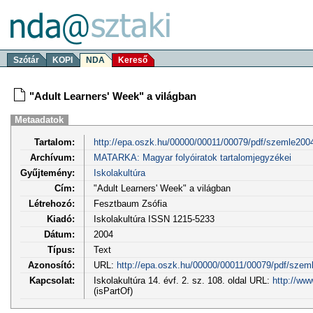
Szótár
KOPI
NDA
Kereső
"Adult Learners' Week" a világban
Metaadatok
Tartalom:
http://epa.oszk.hu/00000/00011/00079/pdf/szemle2004
Archívum:
MATARKA: Magyar folyóiratok tartalomjegyzékei
Gyűjtemény:
Iskolakultúra
Cím:
"Adult Learners' Week" a világban
Létrehozó:
Fesztbaum Zsófia
Kiadó:
Iskolakultúra ISSN 1215-5233
Dátum:
2004
Típus:
Text
Azonosító:
URL:
http://epa.oszk.hu/00000/00011/00079/pdf/szem
Kapcsolat:
Iskolakultúra 14. évf. 2. sz. 108. oldal URL:
http://ww
(isPartOf)