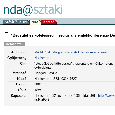
Szótár
KOPI
NDA
Kereső
"Becsület és kötelesség" : regionális emlékkonferencia D
Metaadatok
Archívum:
MATARKA: Magyar folyóiratok tartalomjegyzékei
Gyűjtemény:
Honismeret
Cím:
"Becsület és kötelesség" : regionális emlékkonferenc
évfordulóján
Létrehozó:
Hangodi László
Kiadó:
Honismeret ISSN 0324-7627
Dátum:
2004
Típus:
Text
Kapcsolat:
Honismeret 32. évf. 2. sz. 106. oldal URL:
http://www
(isPartOf)