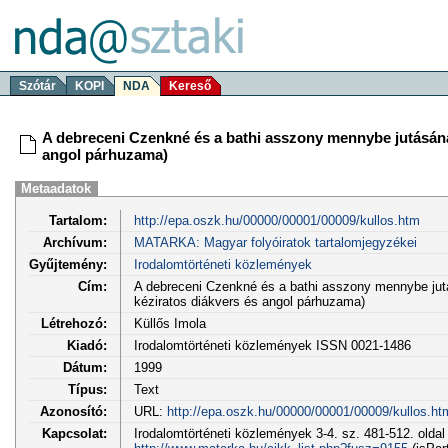
Szótár
KOPI
NDA
Kereső
A debreceni Czenkné és a bathi asszony mennybe jutásának
angol párhuzama)
Metaadatok
Tartalom:
http://epa.oszk.hu/00000/00001/00009/kullos.htm
Archívum:
MATARKA: Magyar folyóiratok tartalomjegyzékei
Gyűjtemény:
Irodalomtörténeti közlemények
Cím:
A debreceni Czenkné és a bathi asszony mennybe jutá
kéziratos diákvers és angol párhuzama)
Létrehozó:
Küllős Imola
Kiadó:
Irodalomtörténeti közlemények ISSN 0021-1486
Dátum:
1999
Típus:
Text
Azonosító:
URL:
http://epa.oszk.hu/00000/00001/00009/kullos.ht
Kapcsolat:
Irodalomtörténeti közlemények 3-4. sz. 481-512. oldal