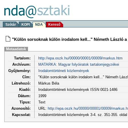
Szótár
KOPI
NDA
Kereső
"Külön sorsoknak külön irodalom kell..." Németh László a
Metaadatok
Tartalom:
http://epa.oszk.hu/00000/00001/00009/markus.htm
Archívum:
MATARKA: Magyar folyóiratok tartalomjegyzékei
Gyűjtemény:
Irodalomtörténeti közlemények
Cím:
"Külön sorsoknak külön irodalom kell..." Németh Lászl
Létrehozó:
Márkus Béla
Kiadó:
Irodalomtörténeti közlemények ISSN 0021-1486
Dátum:
1999
Típus:
Text
Azonosító:
URL:
http://epa.oszk.hu/00000/00001/00009/markus.
Kapcsolat:
Irodalomtörténeti közlemények 3-4. sz. 351-355. olda