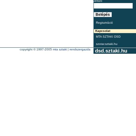
Jelszó
Regisztráció
Kapcsolat
MTA SZTAKI DSD
szotar.sztaki.hu
copyright © 1997-2005
mta sztaki
|
rendszergazda
dsd.sztaki.hu