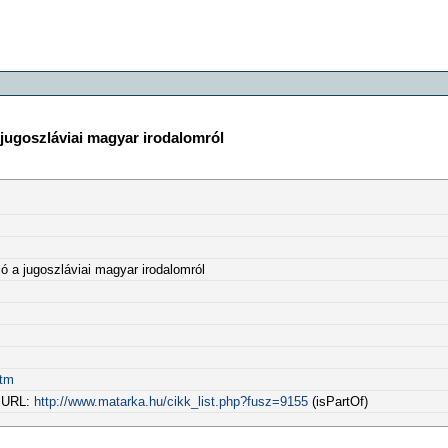
 jugoszláviai magyar irodalomról
ó a jugoszláviai magyar irodalomról
htm
l URL:
http://www.matarka.hu/cikk_list.php?fusz=9155
(isPartOf)