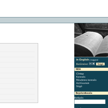
in English
|
magyarul
Betűméret:
Súgó
NDA
Címlap
Keresés
Részletes keresés
Archívumok
Súgó
Bejelentkezés
Belépés