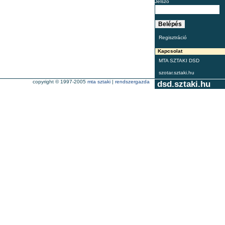
Jelszó
Regisztráció
Kapcsolat
MTA SZTAKI DSD
szotar.sztaki.hu
copyright © 1997-2005
mta sztaki
|
rendszergazda
dsd.sztaki.hu