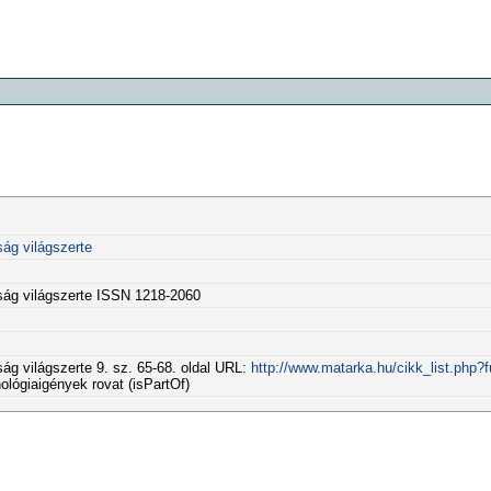
ság világszerte
sság világszerte ISSN 1218-2060
ág világszerte 9. sz. 65-68. oldal URL:
http://www.matarka.hu/cikk_list.php?
lógiaigények rovat (isPartOf)