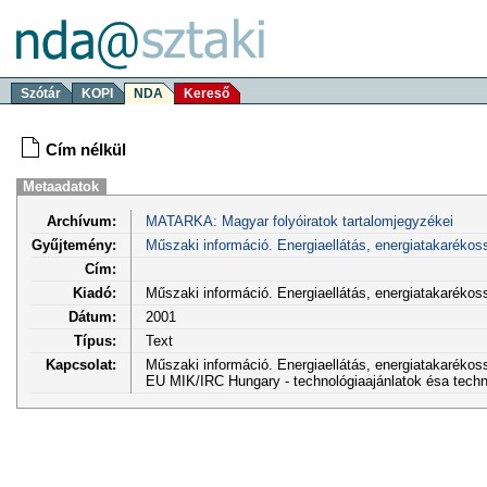
Szótár
KOPI
NDA
Kereső
Cím nélkül
Metaadatok
Archívum:
MATARKA: Magyar folyóiratok tartalomjegyzékei
Gyűjtemény:
Műszaki információ. Energiaellátás, energiatakarékos
Cím:
Kiadó:
Műszaki információ. Energiaellátás, energiatakaréko
Dátum:
2001
Típus:
Text
Kapcsolat:
Műszaki információ. Energiaellátás, energiatakarékoss
EU MIK/IRC Hungary - technológiaajánlatok ésa techno