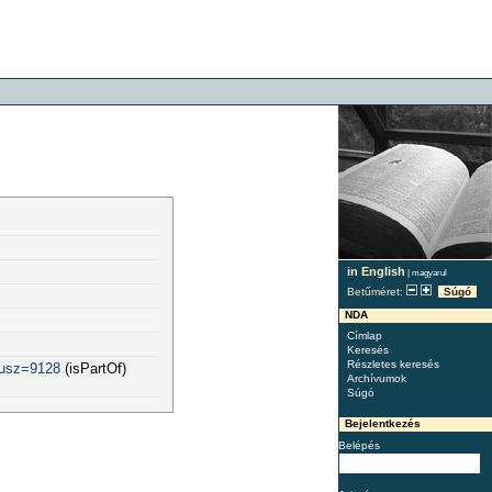
in English
|
magyarul
Betűméret:
Súgó
NDA
Címlap
Keresés
Részletes keresés
fusz=9128
(isPartOf)
Archívumok
Súgó
Bejelentkezés
Belépés