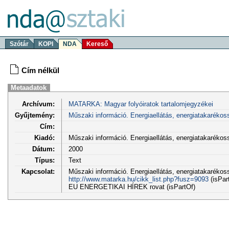
Szótár
KOPI
NDA
Kereső
Cím nélkül
Metaadatok
Archívum:
MATARKA: Magyar folyóiratok tartalomjegyzékei
Gyűjtemény:
Műszaki információ. Energiaellátás, energiatakarékos
Cím:
Kiadó:
Műszaki információ. Energiaellátás, energiatakaréko
Dátum:
2000
Típus:
Text
Kapcsolat:
Műszaki információ. Energiaellátás, energiatakarékoss
http://www.matarka.hu/cikk_list.php?fusz=9093
(isPar
EU ENERGETIKAI HÍREK rovat (isPartOf)