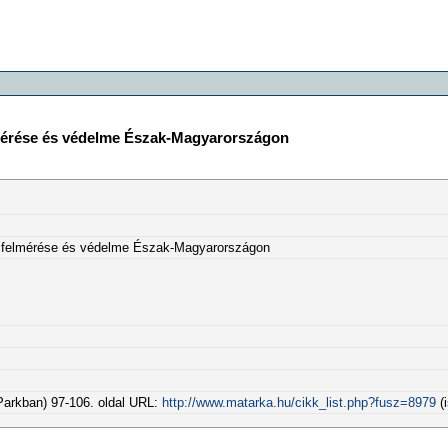
lmérése és védelme Észak-Magyarországon
k felmérése és védelme Észak-Magyarországon
Parkban) 97-106. oldal URL:
http://www.matarka.hu/cikk_list.php?fusz=8979
(i