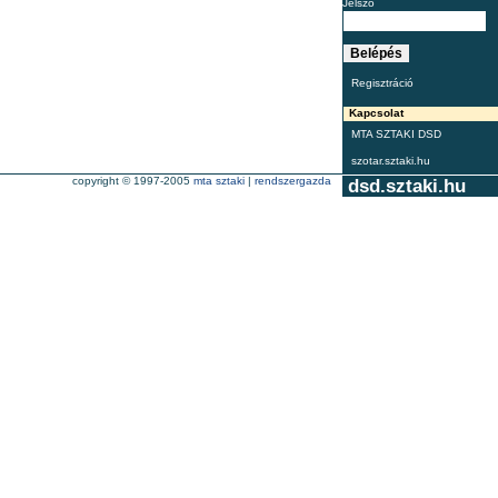
Jelszó
Regisztráció
Kapcsolat
MTA SZTAKI DSD
szotar.sztaki.hu
copyright © 1997-2005
mta sztaki
|
rendszergazda
dsd.sztaki.hu