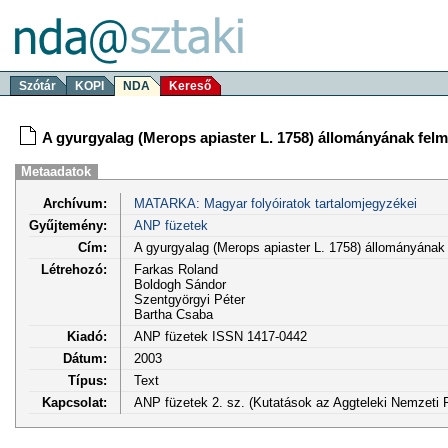
Szótár
KOPI
NDA
Kereső
A gyurgyalag (Merops apiaster L. 1758) állományának fe
Metaadatok
Archívum:
MATARKA: Magyar folyóiratok tartalomjegyzékei
Gyűjtemény:
ANP füzetek
Cím:
A gyurgyalag (Merops apiaster L. 1758) állományána
Létrehozó:
Farkas Roland
Boldogh Sándor
Szentgyörgyi Péter
Bartha Csaba
Kiadó:
ANP füzetek ISSN 1417-0442
Dátum:
2003
Típus:
Text
Kapcsolat:
ANP füzetek 2. sz. (Kutatások az Aggteleki Nemzeti 