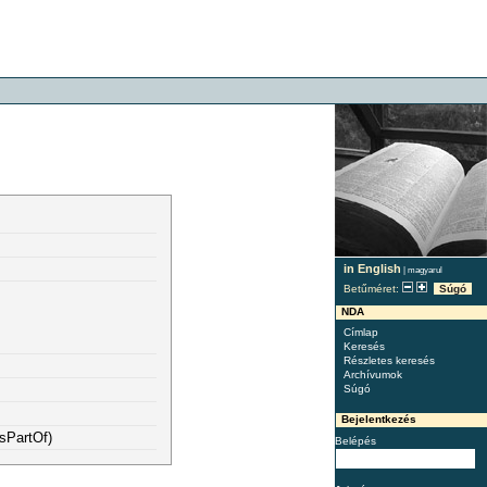
in English
|
magyarul
Betűméret:
Súgó
NDA
Címlap
Keresés
Részletes keresés
Archívumok
Súgó
Bejelentkezés
sPartOf)
Belépés