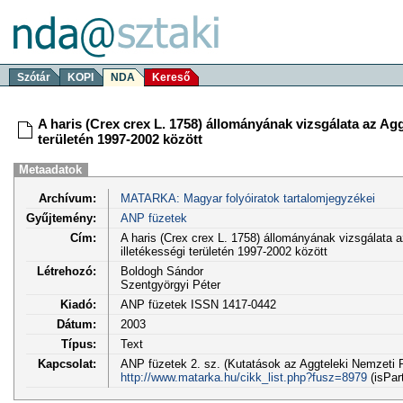
Szótár
KOPI
NDA
Kereső
A haris (Crex crex L. 1758) állományának vizsgálata az Ag
területén 1997-2002 között
Metaadatok
Archívum:
MATARKA: Magyar folyóiratok tartalomjegyzékei
Gyűjtemény:
ANP füzetek
Cím:
A haris (Crex crex L. 1758) állományának vizsgálata 
illetékességi területén 1997-2002 között
Létrehozó:
Boldogh Sándor
Szentgyörgyi Péter
Kiadó:
ANP füzetek ISSN 1417-0442
Dátum:
2003
Típus:
Text
Kapcsolat:
ANP füzetek 2. sz. (Kutatások az Aggteleki Nemzeti P
http://www.matarka.hu/cikk_list.php?fusz=8979
(isPar