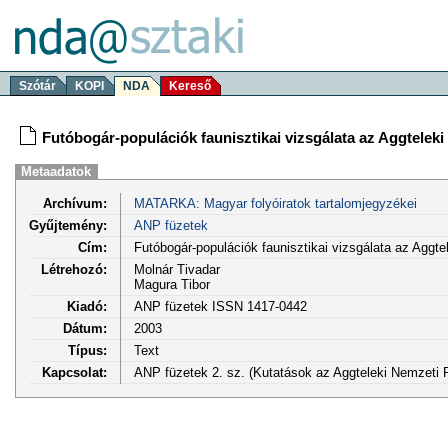
Szótár
KOPI
NDA
Kereső
Futóbogár-populációk faunisztikai vizsgálata az Aggteleki
Metaadatok
Archívum:
MATARKA: Magyar folyóiratok tartalomjegyzékei
Gyűjtemény:
ANP füzetek
Cím:
Futóbogár-populációk faunisztikai vizsgálata az Aggte
Létrehozó:
Molnár Tivadar
Magura Tibor
Kiadó:
ANP füzetek ISSN 1417-0442
Dátum:
2003
Típus:
Text
Kapcsolat:
ANP füzetek 2. sz. (Kutatások az Aggteleki Nemzeti 