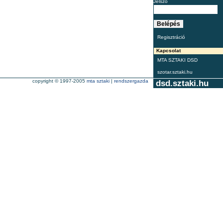
Jelszó
Regisztráció
Kapcsolat
MTA SZTAKI DSD
szotar.sztaki.hu
copyright © 1997-2005
mta sztaki
|
rendszergazda
dsd.sztaki.hu