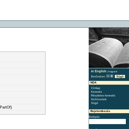
in English
|
magyarul
Betűméret:
Súgó
NDA
Címlap
Keresés
Részletes keresés
Archívumok
Súgó
PartOf)
Bejelentkezés
Belépés