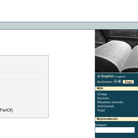
in English
|
magyarul
Betűméret:
Súgó
NDA
Címlap
Keresés
Részletes keresés
Archívumok
PartOf)
Súgó
Bejelentkezés
Belépés