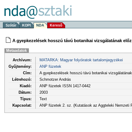
Szótár
KOPI
NDA
Kereső
A gyepkezelések hosszú távú botanikai vizsgálatának előz
Metaadatok
Archívum:
MATARKA: Magyar folyóiratok tartalomjegyzékei
Gyűjtemény:
ANP füzetek
Cím:
A gyepkezelések hosszú távú botanikai vizsgálatának
Létrehozó:
Schmotzer András
Kiadó:
ANP füzetek ISSN 1417-0442
Dátum:
2003
Típus:
Text
Kapcsolat:
ANP füzetek 2. sz. (Kutatások az Aggteleki Nemzeti 