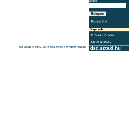
Jelszó
Regisztráció
Kapcsolat
MTA SZTAKI DSD
szotar.sztaki.hu
copyright © 1997-2005
mta sztaki
|
rendszergazda
dsd.sztaki.hu