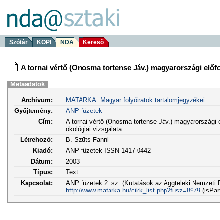
Szótár
KOPI
NDA
Kereső
A tornai vértő (Onosma tortense Jáv.) magyarországi előf
Metaadatok
Archívum:
MATARKA: Magyar folyóiratok tartalomjegyzékei
Gyűjtemény:
ANP füzetek
Cím:
A tornai vértő (Onosma tortense Jáv.) magyarországi 
ökológiai vizsgálata
Létrehozó:
B. Szűts Fanni
Kiadó:
ANP füzetek ISSN 1417-0442
Dátum:
2003
Típus:
Text
Kapcsolat:
ANP füzetek 2. sz. (Kutatások az Aggteleki Nemzeti P
http://www.matarka.hu/cikk_list.php?fusz=8979
(isPar