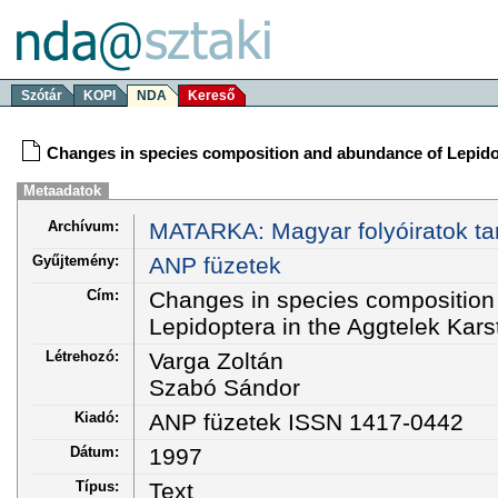
Szótár
KOPI
NDA
Kereső
Changes in species composition and abundance of Lepidop
Metaadatok
Archívum:
MATARKA: Magyar folyóiratok ta
Gyűjtemény:
ANP füzetek
Cím:
Changes in species composition
Lepidoptera in the Aggtelek Kars
Létrehozó:
Varga Zoltán
Szabó Sándor
Kiadó:
ANP füzetek ISSN 1417-0442
Dátum:
1997
Típus:
Text