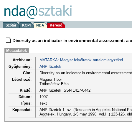
Szótár
KOPI
NDA
Kereső
Diversity as an indicator in environmental assessment: a 
Metaadatok
Archívum:
MATARKA: Magyar folyóiratok tartalomjegyzékei
Gyűjtemény:
ANP füzetek
Cím:
Diversity as an indicator in environmental assessment
Létrehozó:
Magura Tibor
Tóthmérész Béla
Kiadó:
ANP füzetek ISSN 1417-0442
Dátum:
1997
Típus:
Text
Kapcsolat:
ANP füzetek 1. sz. (Research in Aggtelek National P
Aggtelek, Hungary, 1-5 may 1996. Vol.II.) 123-126. ol