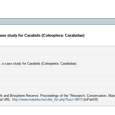
case study for Carabids (Coleoptera: Carabidae)
: a case study for Carabids (Coleoptera: Carabidae)
ark and Biosphere Reserve. Proceedings of the "Research, Conservation, Ma
dal URL:
http://www.matarka.hu/cikk_list.php?fusz=8973
(isPartOf)