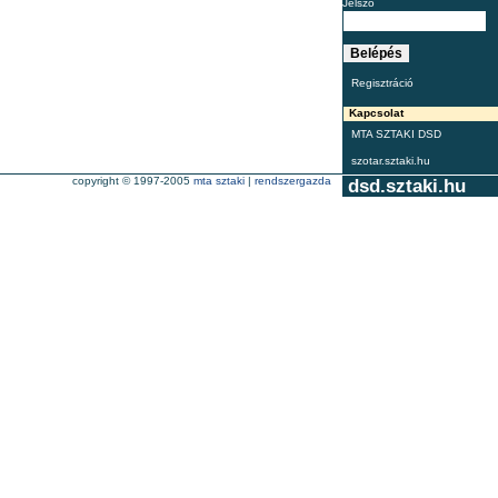
Jelszó
Regisztráció
Kapcsolat
MTA SZTAKI DSD
szotar.sztaki.hu
copyright © 1997-2005
mta sztaki
|
rendszergazda
dsd.sztaki.hu