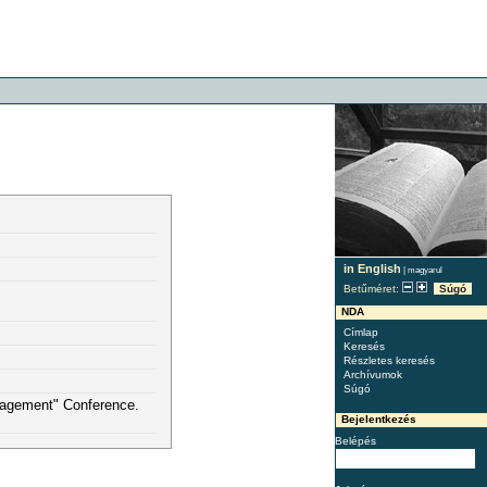
in English
|
magyarul
Betűméret:
Súgó
NDA
Címlap
Keresés
Részletes keresés
Archívumok
Súgó
nagement" Conference.
Bejelentkezés
Belépés