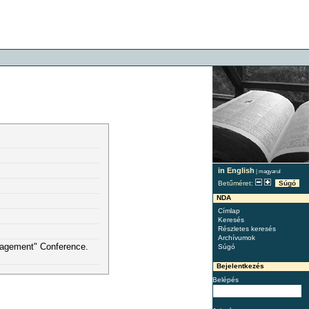
in English
|
magyarul
Betűméret:
Súgó
NDA
Címlap
Keresés
Részletes keresés
Archívumok
nagement" Conference.
Súgó
Bejelentkezés
Belépés