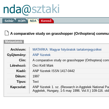
Szótár
KOPI
NDA
Kereső
A comparative study on grasshopper (Orthoptera) commun
Metaadatok
Archívum:
MATARKA: Magyar folyóiratok tartalomjegyzékei
Gyűjtemény:
ANP füzetek
Cím:
A comparative study on grasshopper (Orthoptera) com
Létrehozó:
Orci Kirill Márk
Kiadó:
ANP füzetek ISSN 1417-0442
Dátum:
1997
Típus:
Text
Kapcsolat:
ANP füzetek 1. sz. (Research in Aggtelek National P
Aggtelek, Hungary, 1-5 may 1996. Vol.II.) 109-116. ol