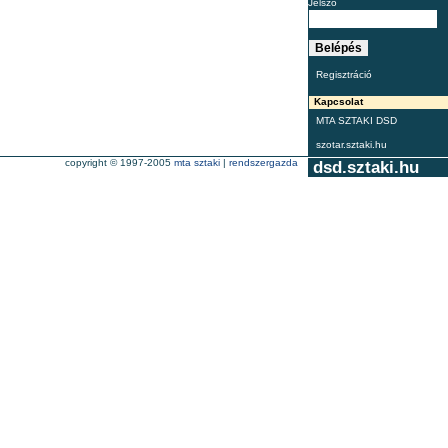
Jelszó
Regisztráció
Kapcsolat
MTA SZTAKI DSD
szotar.sztaki.hu
copyright © 1997-2005
mta sztaki
|
rendszergazda
dsd.sztaki.hu