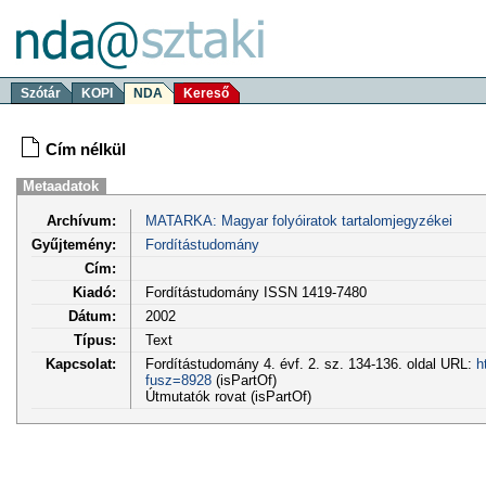
Szótár
KOPI
NDA
Kereső
Cím nélkül
Metaadatok
Archívum:
MATARKA: Magyar folyóiratok tartalomjegyzékei
Gyűjtemény:
Fordítástudomány
Cím:
Kiadó:
Fordítástudomány ISSN 1419-7480
Dátum:
2002
Típus:
Text
Kapcsolat:
Fordítástudomány 4. évf. 2. sz. 134-136. oldal URL:
h
fusz=8928
(isPartOf)
Útmutatók rovat (isPartOf)