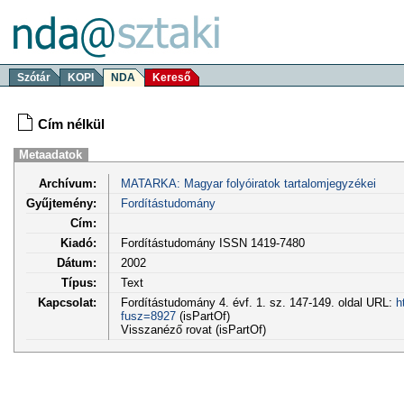
Szótár
KOPI
NDA
Kereső
Cím nélkül
Metaadatok
Archívum:
MATARKA: Magyar folyóiratok tartalomjegyzékei
Gyűjtemény:
Fordítástudomány
Cím:
Kiadó:
Fordítástudomány ISSN 1419-7480
Dátum:
2002
Típus:
Text
Kapcsolat:
Fordítástudomány 4. évf. 1. sz. 147-149. oldal URL:
h
fusz=8927
(isPartOf)
Visszanéző rovat (isPartOf)