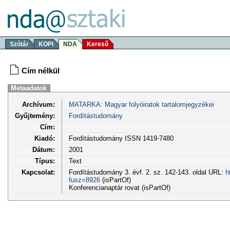
Szótár
KOPI
NDA
Kereső
Cím nélkül
Metaadatok
Archívum:
MATARKA: Magyar folyóiratok tartalomjegyzékei
Gyűjtemény:
Fordítástudomány
Cím:
Kiadó:
Fordítástudomány ISSN 1419-7480
Dátum:
2001
Típus:
Text
Kapcsolat:
Fordítástudomány 3. évf. 2. sz. 142-143. oldal URL:
h
fusz=8926
(isPartOf)
Konferencianaptár rovat (isPartOf)