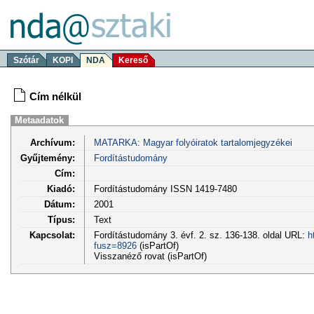
Szótár
KOPI
NDA
Kereső
Cím nélkül
Metaadatok
Archívum:
MATARKA: Magyar folyóiratok tartalomjegyzékei
Gyűjtemény:
Fordítástudomány
Cím:
Kiadó:
Fordítástudomány ISSN 1419-7480
Dátum:
2001
Típus:
Text
Kapcsolat:
Fordítástudomány 3. évf. 2. sz. 136-138. oldal URL:
h
fusz=8926
(isPartOf)
Visszanéző rovat (isPartOf)