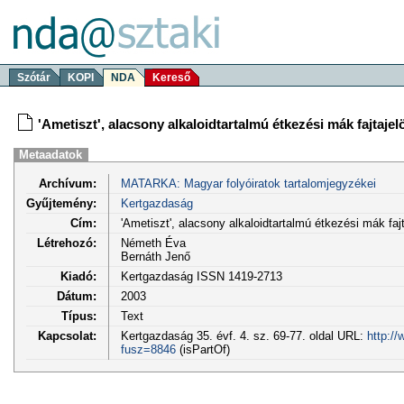
Szótár
KOPI
NDA
Kereső
'Ametiszt', alacsony alkaloidtartalmú étkezési mák fajtajelö
Metaadatok
Archívum:
MATARKA: Magyar folyóiratok tartalomjegyzékei
Gyűjtemény:
Kertgazdaság
Cím:
'Ametiszt', alacsony alkaloidtartalmú étkezési mák fajt
Létrehozó:
Németh Éva
Bernáth Jenő
Kiadó:
Kertgazdaság ISSN 1419-2713
Dátum:
2003
Típus:
Text
Kapcsolat:
Kertgazdaság 35. évf. 4. sz. 69-77. oldal URL:
http:/
fusz=8846
(isPartOf)