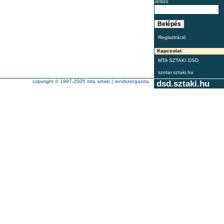
Jelszó
Regisztráció
Kapcsolat
MTA SZTAKI DSD
szotar.sztaki.hu
copyright © 1997-2005
mta sztaki
|
rendszergazda
dsd.sztaki.hu