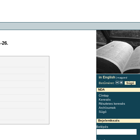
-26.
in English
|
magyarul
Betűméret:
Súgó
NDA
Címlap
Keresés
Részletes keresés
Archívumok
Súgó
Bejelentkezés
Belépés