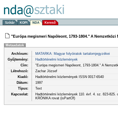
Szótár
KOPI
NDA
Kereső
"Európa megismeri Napóleont, 1793-1804." A Nemzetközi N
Metaadatok
Archívum:
MATARKA: Magyar folyóiratok tartalomjegyzékei
Gyűjtemény:
Hadtörténelmi közlemények
Cím:
"Európa megismeri Napóleont, 1793-1804." A Nemzetkö
Létrehozó:
Zachar József
Kiadó:
Hadtörténelmi közlemények ISSN 0017-6540
Dátum:
1997
Típus:
Text
Kapcsolat:
Hadtörténelmi közlemények 110. évf. 4. sz. 823-825. 
KRÓNIKA rovat (isPartOf)