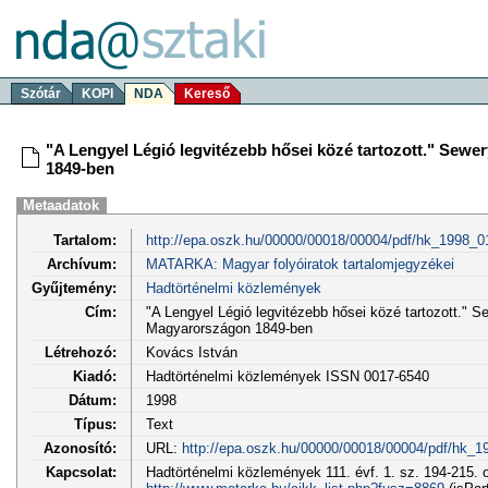
Szótár
KOPI
NDA
Kereső
"A Lengyel Légió legvitézebb hősei közé tartozott." Sewe
1849-ben
Metaadatok
Tartalom:
http://epa.oszk.hu/00000/00018/00004/pdf/hk_1998_0
Archívum:
MATARKA: Magyar folyóiratok tartalomjegyzékei
Gyűjtemény:
Hadtörténelmi közlemények
Cím:
"A Lengyel Légió legvitézebb hősei közé tartozott." S
Magyarországon 1849-ben
Létrehozó:
Kovács István
Kiadó:
Hadtörténelmi közlemények ISSN 0017-6540
Dátum:
1998
Típus:
Text
Azonosító:
URL:
http://epa.oszk.hu/00000/00018/00004/pdf/hk_1
Kapcsolat:
Hadtörténelmi közlemények 111. évf. 1. sz. 194-215. 