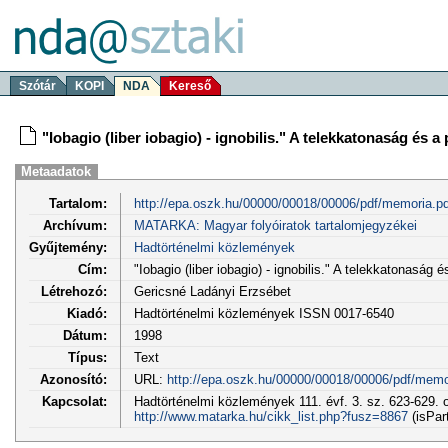
Szótár
KOPI
NDA
Kereső
"Iobagio (liber iobagio) - ignobilis." A telekkatonaság és 
Metaadatok
Tartalom:
http://epa.oszk.hu/00000/00018/00006/pdf/memoria.pd
Archívum:
MATARKA: Magyar folyóiratok tartalomjegyzékei
Gyűjtemény:
Hadtörténelmi közlemények
Cím:
"Iobagio (liber iobagio) - ignobilis." A telekkatonaság
Létrehozó:
Gericsné Ladányi Erzsébet
Kiadó:
Hadtörténelmi közlemények ISSN 0017-6540
Dátum:
1998
Típus:
Text
Azonosító:
URL:
http://epa.oszk.hu/00000/00018/00006/pdf/memo
Kapcsolat:
Hadtörténelmi közlemények 111. évf. 3. sz. 623-629. 
http://www.matarka.hu/cikk_list.php?fusz=8867
(isPar